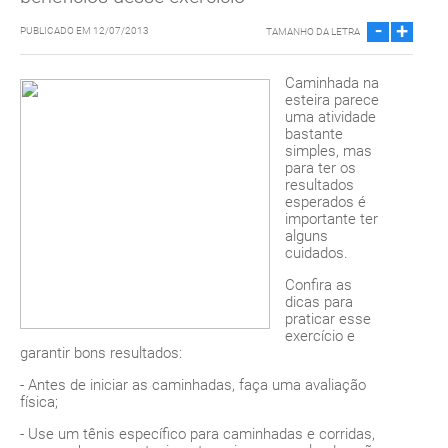
-
+
PUBLICADO EM 12/07/2013
TAMANHO DA LETRA
Caminhada na
esteira parece
uma atividade
bastante
simples, mas
para ter os
resultados
esperados é
importante ter
alguns
cuidados.
Confira as
dicas para
praticar esse
exercício e
garantir bons resultados:
- Antes de iniciar as caminhadas, faça uma avaliação
física;
- Use um tênis específico para caminhadas e corridas,