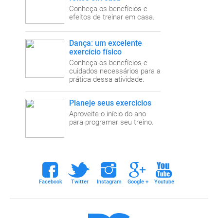
Conheça os benefícios e
efeitos de treinar em casa.
Dança: um excelente
exercício físico
Conheça os benefícios e
cuidados necessários para a
prática dessa atividade.
Planeje seus exercícios
Aproveite o início do ano
para programar seu treino.
ebook
twitter
instagram
google+
youtube
Facebook
Twitter
Instagram
Google +
Youtube
Dieta e Saúde