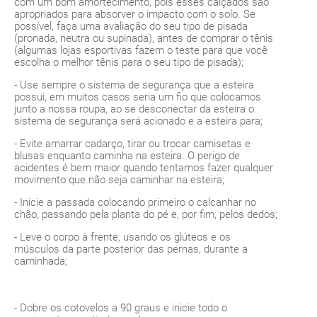
com um bom amortecimento, pois esses calçados são
apropriados para absorver o impacto com o solo. Se
possível, faça uma avaliação do seu tipo de pisada
(pronada, neutra ou supinada), antes de comprar o tênis
(algumas lojas esportivas fazem o teste para que você
escolha o melhor tênis para o seu tipo de pisada);
- Use sempre o sistema de segurança que a esteira
possui, em muitos casos seria um fio que colocamos
junto a nossa roupa, ao se desconectar da esteira o
sistema de segurança será acionado e a esteira para;
- Evite amarrar cadarço, tirar ou trocar camisetas e
blusas enquanto caminha na esteira. O perigo de
acidentes é bem maior quando tentamos fazer qualquer
movimento que não seja caminhar na esteira;
- Inicie a passada colocando primeiro o calcanhar no
chão, passando pela planta do pé e, por fim, pelos dedos;
- Leve o corpo à frente, usando os glúteos e os
músculos da parte posterior das pernas, durante a
caminhada;
- Dobre os cotovelos a 90 graus e inicie todo o