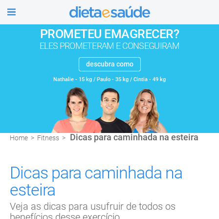
úde
PROMETEU EMAGRECER?
ELES PROMETERAM E CONSEGUIRAM
descubra como
Nathalie - 15 kg / Paulo - 35 kg / Cintia - 49 kg
Dicas para caminhada na esteira
Home
>
Fitness
>
Dicas para caminhada na
esteira
Veja as dicas para usufruir de todos os
benefícios desse exercício