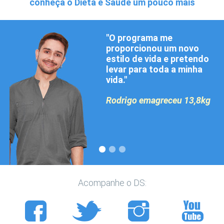
conheça o Dieta e Saúde um pouco mais
"O programa me
proporcionou um novo
estilo de vida e pretendo
levar para toda a minha
vida."
Rodrigo emagreceu 13,8kg
Acompanhe o DS: