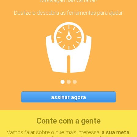
Motivação não vai faltar!
Deslize e descubra as ferramentas para ajudar.
assinar agora
Conte com a gente
Vamos falar sobre o que mais interessa:
a sua meta
.
R