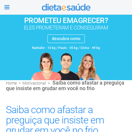
úde
PROMETEU EMAGRECER?
ELES PROMETERAM E CONSEGUIRAM
descubra como
Nathalie - 15 kg / Paulo - 35 kg / Cintia - 49 kg
Saiba como afastar a preguiça
Home
>
Motivacional
>
que insiste em grudar em você no frio
Saiba como afastar a
preguiça que insiste em
grudar em você no frio