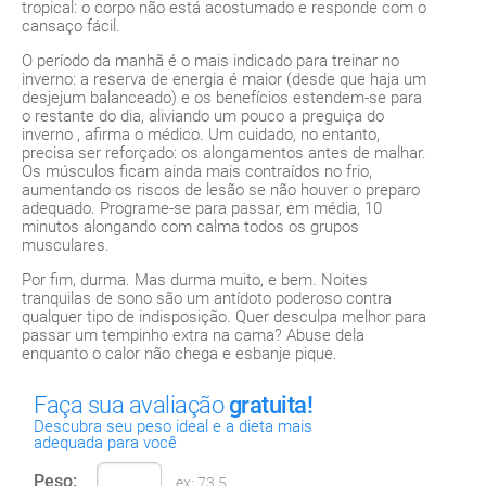
tropical: o corpo não está acostumado e responde com o
cansaço fácil.
O período da manhã é o mais indicado para treinar no
inverno: a reserva de energia é maior (desde que haja um
desjejum balanceado) e os benefícios estendem-se para
o restante do dia, aliviando um pouco a preguiça do
inverno , afirma o médico. Um cuidado, no entanto,
precisa ser reforçado: os alongamentos antes de malhar.
Os músculos ficam ainda mais contraídos no frio,
aumentando os riscos de lesão se não houver o preparo
adequado. Programe-se para passar, em média, 10
minutos alongando com calma todos os grupos
musculares.
Por fim, durma. Mas durma muito, e bem. Noites
tranquilas de sono são um antídoto poderoso contra
qualquer tipo de indisposição. Quer desculpa melhor para
passar um tempinho extra na cama? Abuse dela
enquanto o calor não chega e esbanje pique.
Faça sua avaliação
gratuita!
Descubra seu peso ideal e a dieta mais
adequada para você
Peso:
ex: 73,5