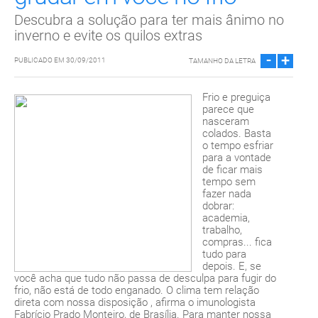
Descubra a solução para ter mais ânimo no
inverno e evite os quilos extras
-
+
PUBLICADO EM 30/09/2011
TAMANHO DA LETRA
Frio e preguiça
parece que
nasceram
colados. Basta
o tempo esfriar
para a vontade
de ficar mais
tempo sem
fazer nada
dobrar:
academia,
trabalho,
compras... fica
tudo para
depois. E, se
você acha que tudo não passa de desculpa para fugir do
frio, não está de todo enganado. O clima tem relação
direta com nossa disposição , afirma o imunologista
Fabrício Prado Monteiro, de Brasília. Para manter nossa