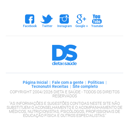
ebook
twitter
instagram
google+
youtube
Facebook
Twitter
Instagram
Google +
Youtube
Dieta e Saúde
Página Inicial
|
Fale com a gente
|
Políticas
|
Tecnonutri Receitas
|
Site completo
COPYRIGHT 2004/2026 DIETA E SAÚDE - TODOS OS DIREITOS
RESERVADOS
"AS INFORMAÇÕES E SUGESTÕES CONTIDAS NESTE SITE NÃO
SUBSTITUEM O ACONSELHAMENTO E O ACOMPANHAMENTO DE
MÉDICOS, NUTRICIONISTAS, PSICÓLOGOS, PROFISSIONAIS DE
EDUCAÇÃO FÍSICA E OUTROS ESPECIALISTAS."