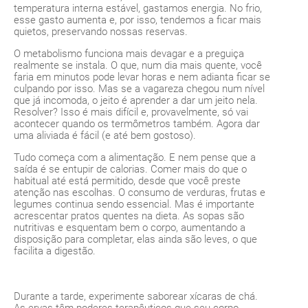
temperatura interna estável, gastamos energia. No frio,
esse gasto aumenta e, por isso, tendemos a ficar mais
quietos, preservando nossas reservas.
O metabolismo funciona mais devagar e a preguiça
realmente se instala. O que, num dia mais quente, você
faria em minutos pode levar horas e nem adianta ficar se
culpando por isso. Mas se a vagareza chegou num nível
que já incomoda, o jeito é aprender a dar um jeito nela.
Resolver? Isso é mais difícil e, provavelmente, só vai
acontecer quando os termômetros também. Agora dar
uma aliviada é fácil (e até bem gostoso).
Tudo começa com a alimentação. E nem pense que a
saída é se entupir de calorias. Comer mais do que o
habitual até está permitido, desde que você preste
atenção nas escolhas. O consumo de verduras, frutas e
legumes continua sendo essencial. Mas é importante
acrescentar pratos quentes na dieta. As sopas são
nutritivas e esquentam bem o corpo, aumentando a
disposição para completar, elas ainda são leves, o que
facilita a digestão.
Durante a tarde, experimente saborear xícaras de chá.