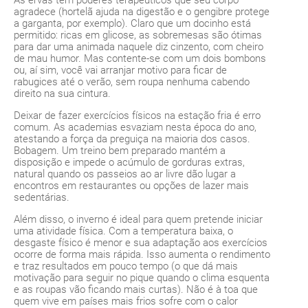
As ervas têm poderes terapêuticos que seu corpo
agradece (hortelã ajuda na digestão e o gengibre protege
a garganta, por exemplo). Claro que um docinho está
permitido: ricas em glicose, as sobremesas são ótimas
para dar uma animada naquele diz cinzento, com cheiro
de mau humor. Mas contente-se com um dois bombons
ou, aí sim, você vai arranjar motivo para ficar de
rabugices até o verão, sem roupa nenhuma cabendo
direito na sua cintura.
Deixar de fazer exercícios físicos na estação fria é erro
comum. As academias esvaziam nesta época do ano,
atestando a força da preguiça na maioria dos casos.
Bobagem. Um treino bem preparado mantém a
disposição e impede o acúmulo de gorduras extras,
natural quando os passeios ao ar livre dão lugar a
encontros em restaurantes ou opções de lazer mais
sedentárias.
Além disso, o inverno é ideal para quem pretende iniciar
uma atividade física. Com a temperatura baixa, o
desgaste físico é menor e sua adaptação aos exercícios
ocorre de forma mais rápida. Isso aumenta o rendimento
e traz resultados em pouco tempo (o que dá mais
motivação para seguir no pique quando o clima esquenta
e as roupas vão ficando mais curtas). Não é à toa que
quem vive em países mais frios sofre com o calor